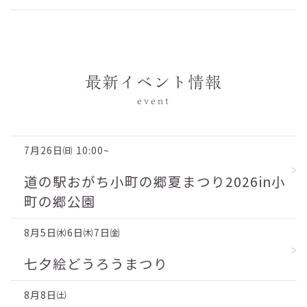
最新イベント情報
event
7月26日㈰ 10:00~
道の駅おがち小町の郷夏まつり2026in小
町の郷公園
8月5日㈬6日㈭7日㈮
七夕絵どうろうまつり
8月8日㈯