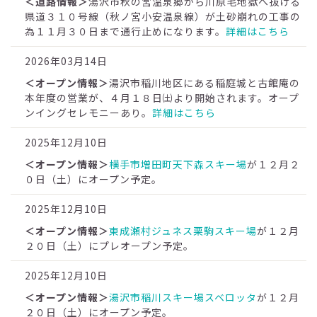
＜道路情報＞
湯沢市秋の宮温泉郷から川原毛地獄へ抜ける
県道３１０号線（秋ノ宮小安温泉線）が土砂崩れの工事の
為１１月３０日まで通行止めになります。
詳細はこちら
2026年03月14日
＜オープン情報＞
湯沢市稲川地区にある稲庭城と古館庵の
本年度の営業が、４月１８日㈯より開始されます。オープ
ンイングセレモニーあり。
詳細はこちら
2025年12月10日
＜オープン情報＞
横手市増田町天下森スキー場
が１２月２
０日（土）にオープン予定。
2025年12月10日
＜オープン情報＞
東成瀬村ジュネス栗駒スキー場
が１２月
２０日（土）にプレオープン予定。
2025年12月10日
＜オープン情報＞
湯沢市稲川スキー場スベロッタ
が１２月
２０日（土）にオープン予定。