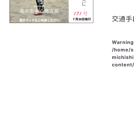
交通手
Warning
/home/s
michish
content