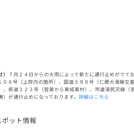
せ）
７月２４日からの大雨によって新たに通行止めがでて
１０８号（上院内の箇所）、国道３９８号（仁郷大湯線交
）、県道３２３号（皆瀬から東成瀬村）、市道湯尻沢線（至
滝）が通行止めになっております。
詳細はこちら
スポット情報