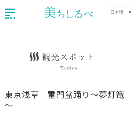
MENU
観光スポット
Tourism
東京浅草 雷門盆踊り～夢灯篭
～