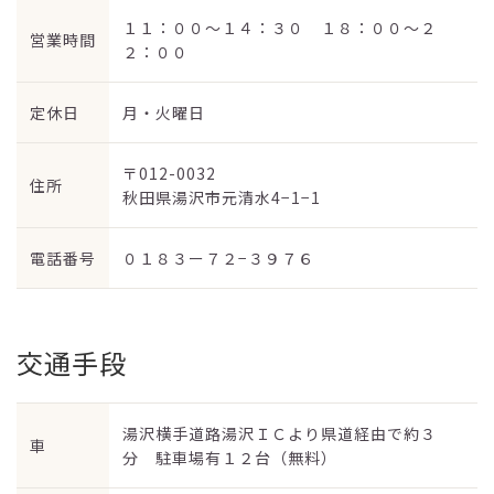
１１：００～１４：３０ １８：００～２
営業時間
２：００
定休日
月・火曜日
〒012-0032
住所
秋田県湯沢市元清水4−1−1
電話番号
０１８３ー７２−３９７６
交通手段
湯沢横手道路湯沢ＩＣより県道経由で約３
車
分 駐車場有１２台（無料）