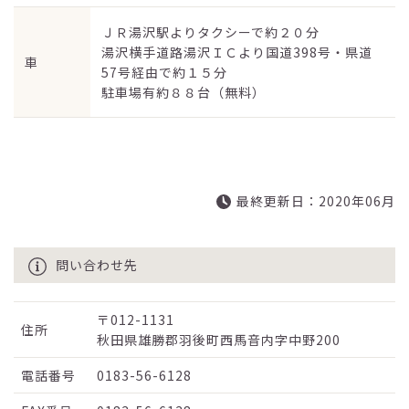
ＪＲ湯沢駅よりタクシーで約２０分
湯沢横手道路湯沢ＩＣより国道398号・県道
車
57号経由で約１５分
駐車場有約８８台（無料）
最終更新日：2020年06月
問い合わせ先
〒012-1131
住所
秋田県雄勝郡羽後町西馬音内字中野200
電話番号
0183-56-6128