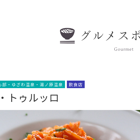
グルメス
Gourmet
心部・ゆざわ温泉・湯ノ原温泉
飲食店
・トゥルッロ