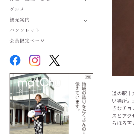
グルメ
観光案内
パンフレット
会員限定ページ
道の駅十
い場所。
きなチョ
スとアク
らほろ苦