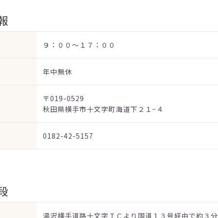
報
９：００～１７：００
年中無休
〒019-0529
秋田県横手市十文字町海道下２１−４
0182-42-5157
段
湯沢横手道路十文字ＩＣより国道１３号経由で約３分