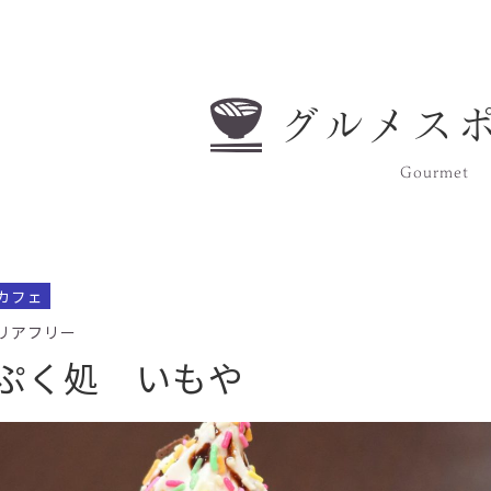
グルメス
Gourmet
カフェ
バリアフリー
ぷく処 いもや