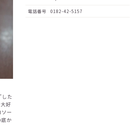
電話番号
0182-42-5157
”した
な大好
コソー
の底か