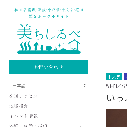
秋田県 湯沢･羽後･東成瀬･十文字･増田
観光ポータルサイト
お問い合わせ
十文字
Wi-Fi／
いっ
交通アクセス
地域紹介
イベント情報
体験・観光・宿泊